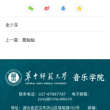
金少深
上一篇：
周灿灿
联系电话：027-67867787 电子邮箱：
yyxy@ccnu.edu.cn
地址：湖北省武汉市洪山区珞喻路152号 邮编：