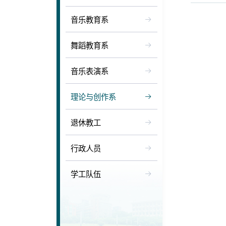
音乐教育系
舞蹈教育系
音乐表演系
理论与创作系
周政，1
一、研
退休教工
作曲与
行政人员
二、承
作曲、
学工队伍
三、教
本科，
硕士，美国