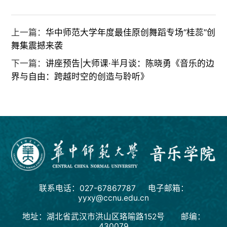
上一篇：
华中师范大学年度最佳原创舞蹈专场“桂蕊”创
舞集震撼来袭
下一篇：
讲座预告|大师课·半月谈：陈晓勇《音乐的边
界与自由：跨越时空的创造与聆听》
联系电话：027-67867787 电子邮箱：
yyxy@ccnu.edu.cn
地址：湖北省武汉市洪山区珞喻路152号 邮编：
430079