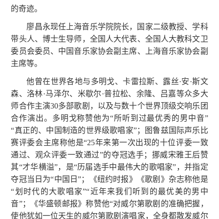
的奇迹。
廖昌永现任上海音乐学院院长，国家二级教授、学科
带头人、博士生导师，全国人大代表、全国人大教科文卫
委员会委员、中国音乐家协会副主席、上海音乐家协会副
主席等。
他曾在世界各地与多明戈、卡雷拉斯、露丝·安·斯文
森、洛林·马泽尔、米歇尔·普拉松、余隆、吕嘉等众多大
师合作主演30多部歌剧，以及与数十个世界顶级交响乐团
合作演出。多明戈称赞他为“所听到过最优秀的男中音”
“真正的、中国制造的世界级歌唱家”；图鲁兹国际声乐比
赛评委会主席称他是“25年来第一次出现的十位评委一致
通过、观众评委一致通过”的夺冠选手；挪威宋雅王后赞
其“才华横溢”，是“历届选手中最伟大的歌唱家”，并指定
夺冠当日为“中国日”；《纽约时报》《歌剧》杂志称他是
“划时代的大歌唱家”“近年来我们听到的最优美的男中
音”；《华盛顿邮报》称赞他“对威尔第歌剧的准确把握，
使他犹如一位天生的威尔第歌剧演唱家，全身都散发威尔