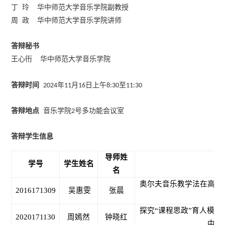
丁 玲 华中师范大学音乐学院副教授
周
政
华中师范大学音乐学院讲师
答辩秘书
王心衎
华中师范大学音乐学院
答辩时间
年
月
日上午
至
2024
11
16
8:30
11:30
答辩地点
音乐学院
号多功能会议室
2
答辩学生信息
导师姓
学号
学生姓名
名
奥尔夫音乐教学法在高中
2016171309
吴惠雯
张晨
肥
探究
“课程思政”育人模
2020171130
周嫣然
钟晓红
中音