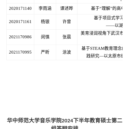
2020171140
李雨涵
谭述晔
基于
“理解”的高中
基于项目式学习的
2020171161
杨银
许曾
——以湖北
美育浸润视角下武汉市小
2021170986
闵慎
张晨
基于
STEAM教育理念
2021170995
严昕
涂波
践研究—以太原市综
华中师范大学音乐学院
下半年教育硕士第二
2024
组答辩安排