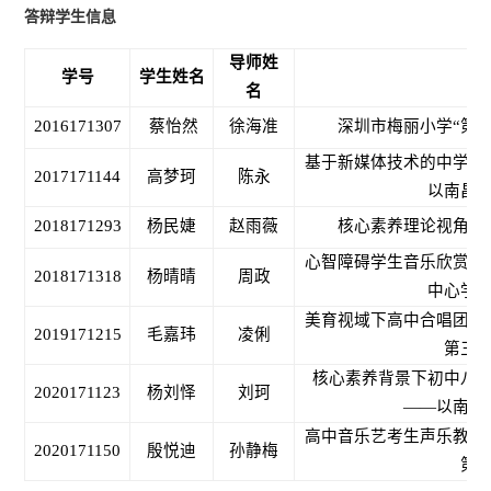
答辩学生信息
导师姓
学号
学生姓名
名
2016171307
蔡怡然
徐海准
深圳市梅丽小学
“第
基于新媒体技术的中学钢
2017171144
高梦珂
陈永
以南昌
2018171293
杨民婕
赵雨薇
核心素养理论视角下
心智障碍学生音乐欣赏教
2018171318
杨晴晴
周政
中心学
美育视域下高中合唱团训
2019171215
毛嘉玮
凌俐
第三
核心素养背景下初中八
2020171123
杨刘怿
刘珂
——以南昌
高中音乐艺考生声乐教学
2020171150
殷悦迪
孙静梅
第