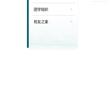
团学组织
校友之家
“还
三个季节
3
月
2
程”为
来的温
活
安，到
茫走向
来的学
的大学