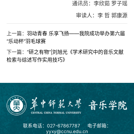
通讯员：李欣茹 罗子瑶
审读人：李
哲
郭康源
上一篇：
羽动青春 乐享飞扬——我院成功举办第六届
“乐动杯”羽毛球赛
下一篇：
“研之有物”|刘旭光《学术研究中的音乐文献
检索与综述写作实用技巧》
联系电话：027-67867787 电子邮箱：
yyxy@ccnu.edu.cn