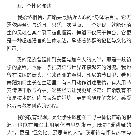
五、个性化陈述
我始终相信，舞蹈是最贴近人心的“身体语言”。它无
需依赖台词与道具，只凭一次呼吸、一个步伐，就能让陌
生的灵魂在某个瞬间彼此懂得。舞蹈不仅属于舞台，它更
是一种超越语言的生命表达，承载着族群的记忆与文化的
回声。
我的足迹曾延伸到美国与加拿大的大学，那是一段访
学的旅程，也像一条把舞蹈与世界连接起来的河流。我也
曾在法国的街头、马来西亚的渔村、印尼的节日里，看见
舞蹈如何生长在生活里：有人用动作讲述爱情，有人用节
奏传递丰收与祈福。这些经历让我更加坚定：舞蹈教育不
仅是技术的训练与表演的锤炼，更是唤醒理解文化、感受
他者与激发创造的过程。
我的教育理想，是让学生既能在田野中体悟舞蹈的根
源，也能在舞台上用身体与思想发声；既是“爱跳舞的
人”，更是“懂文化、愿思考的人”。我期待与怀有热情与