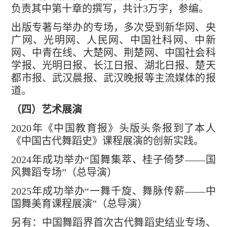
负责其中第十章的撰写，共计
3
万字，参编。
出版专著与举办的专场，多次受到新华网、央
广网、光明网、人民网、中国社科网、中新
网、中青在线、大楚网、荆楚网、中国社会科
学报、光明日报、长江日报、湖北日报、楚天
都市报、武汉晨报、武汉晚报等主流媒体的报
道。
（四）艺术展演
2
020
年《中国教育报》头版头条报到了本人
《中国古代舞蹈史》课程展演的创新实践。
2024
年
成功举办
“国舞集萃、桂子倚梦——国
风舞蹈专场”（
总导演
）
2
025
年
成功举办
“一舞千旋、舞脉传薪——中
国舞美育课程展演”（
总导演
）
另有：中国舞蹈界首次古代舞蹈史结业专场、