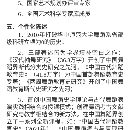
5
、国家艺术规划办评审专家
6
、全国艺术科学专家库成员
五、个性化陈述
1
、
2010
年打破华中师范大学舞蹈系省部
级科研立项为
0
的历史；
2
、三部著述皆为学界填补空白之作：
《汉代袖舞研究》（
36.8
万字）开创了中国舞
蹈界断代分类史研究之先河；《中国古代舞蹈
教育史》（
41.8
万字）为中国首部舞蹈教育史
专著；《两周舞蹈教育史研究》开创了中国舞
蹈教育断代史研究之先河；
3
、首创中国舞蹈史学理论与古代舞蹈表
演实践相结合的授课模式；创建舞蹈考古文献
研究与教学相结合的新方法。在中国舞蹈界创
立了一系列全新课程，如：“中国古代舞蹈教
育史”（
2021
年）、“中国舞蹈考古与复现研