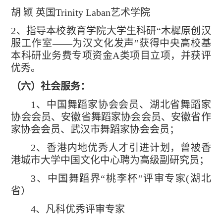
胡
颖
英国
Trinity Laban
艺术学院
2
、指导本校教育学院大学生科研“木樨原创汉
服工作室——为汉文化发声”获得中央高校基
本科研业务费专项资金
A
类项目立项，并获评
优秀。
（六）社会服务：
1
、
中国舞蹈家协会会员
、
湖北省
舞蹈家
协会会员、
安徽省舞蹈家协会会员
、
安徽省作
家协会会员
、武汉市舞蹈家协会会员
；
2
、
香港内地优秀人才引进计划，
曾被
香
港城市大学
中国文化中心
聘为高级副研究员
；
3
、中国舞蹈界“桃李杯”评审专家
(
湖北
省）
4
、凡科优秀评审专家