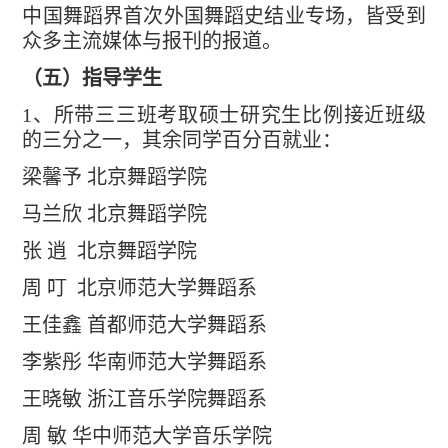
中国舞蹈界首次外国舞蹈史结业专场，皆受到
众多主流媒体与报刊的报道。
（五）指导学生
1
、所带三三班考取硕士研究生比例接近班级
的三分之一，其余同学百分百就业：
梁馨予
北京舞蹈学院
马兰欣
北京舞蹈学院
张
逍
北京舞蹈学院
周
叮
北京师范大学舞蹈系
王佳鑫
首都师范大学舞蹈系
李紫彤
华南师范大学舞蹈系
王晓敏
浙江音乐学院舞蹈系
周
敏
华中师范大学音乐学院