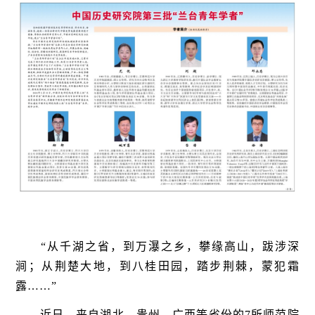
“从千湖之省，到万瀑之乡，攀缘高山，跋涉深
涧；从荆楚大地，到八桂田园，踏步荆棘，蒙犯霜
露……”
近日，来自湖北、贵州、广西等省份的7所师范院