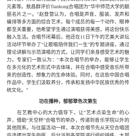
元素等。敖昌群评价Tiankong合唱团为“华中师范大学的靓
丽名片之一。”赵登营认为，合唱是声音、服装、发声和
编排等多方面的综合艺术，每个成员的每一个动作、眼神
都至关重要，他希望学生通过演唱获得美感，将这份快乐
融入生活。合唱节闭幕后，他还在11日下午的艺美大讲坛
活动环节举办了“让歌唱陪伴我们一生”的专题讲座，通过
理论讲解与示范演唱的方式，让同学们亲身感受艺术的魅
力。专家们一致认为：“本次合唱节的举办，能够让学生
在多元化的艺术形式中去体味，并在合唱中感受音乐所带
来的创造性、想象力的生命体验。同时，在这些中国合唱
作品中，学生们汲取养分，传承和发扬中华民族优秀的传
统文化。”
功在播种，郁郁翠色次第生
在艺教中心的大力倡导下，让“艺术点染生命”的心
声，借助“天空杯”合唱节的举办，传递到音乐学院以外的
其他院系。与往届活动一样，本次合唱节先从天空合唱团
内选拔出学生指挥，后分派到各学院进行组织排练。大部