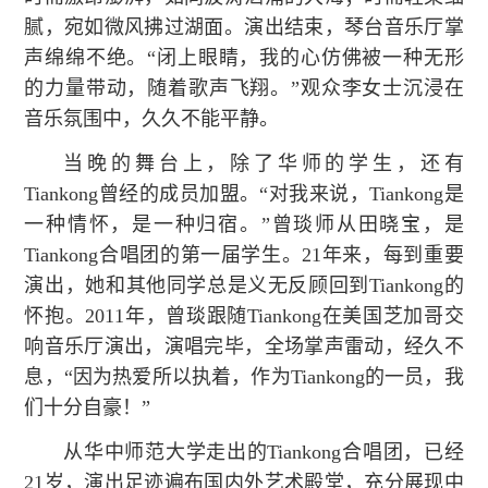
腻，宛如微风拂过湖面。演出结束，琴台音乐厅掌
声绵绵不绝。“闭上眼睛，我的心仿佛被一种无形
的力量带动，随着歌声飞翔。”观众李女士沉浸在
音乐氛围中，久久不能平静。
当晚的舞台上，除了华师的学生，还有
Tiankong曾经的成员加盟。“对我来说，Tiankong是
一种情怀，是一种归宿。”曾琰师从田晓宝，是
Tiankong合唱团的第一届学生。21年来，每到重要
演出，她和其他同学总是义无反顾回到Tiankong的
怀抱。2011年，曾琰跟随Tiankong在美国芝加哥交
响音乐厅演出，演唱完毕，全场掌声雷动，经久不
息，“因为热爱所以执着，作为Tiankong的一员，我
们十分自豪！”
从华中师范大学走出的Tiankong合唱团，已经
21岁，演出足迹遍布国内外艺术殿堂，充分展现中