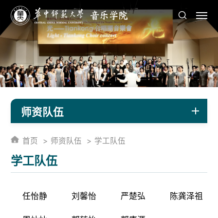
师资队伍
首页
师资队伍
学工队伍
学工队伍
任怡静
刘馨怡
严楚弘
陈龚泽祖