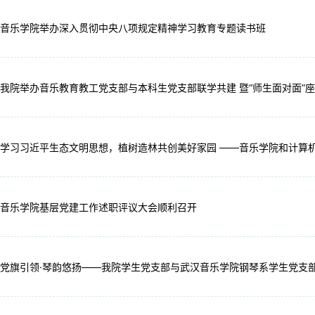
音乐学院举办深入贯彻中央八项规定精神学习教育专题读书班
我院举办音乐教育教工党支部与本科生党支部联学共建 暨“师生面对面”
学习习近平生态文明思想，植树造林共创美好家园 ——音乐学院和计算
音乐学院基层党建工作述职评议大会顺利召开
党旗引领·琴韵悠扬——我院学生党支部与武汉音乐学院钢琴系学生党支