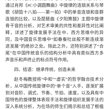
通过肖邦《#C小调圆舞曲》中旋律的连锁关系与琴
歌《胡笳十八拍——第一拍》中的单音连锁和音群
连锁的比较，以及琵琶曲《夕阳箫鼓》主题中旋律
骨干音的分析，对艺术审美的共性和差异性对比阐
释，详述了旋律发展手法在中、西方思维中的异
同，及中国音乐思维中“如春蚕吐丝般不断连续渐
进发展”的绝妙之处。除此之外，还特别讲述了“合
尾”在中国传统音乐的结构分析中具有类似西方多
声音乐和声终止的标点符号作用。
四、结语：继承传统，创造未来
赵冬梅教授将“中和”“虚实”的哲学融合技术分
析，从中国传统旋律中的“单个音”入手，逐渐扩展
到对音阶、调式、节奏、节拍、速度，以及具有中
国特色的旋律整体表现手法和旋律组织发展手法的
深入系统分析，为在场的师生们揭示和总结了根植