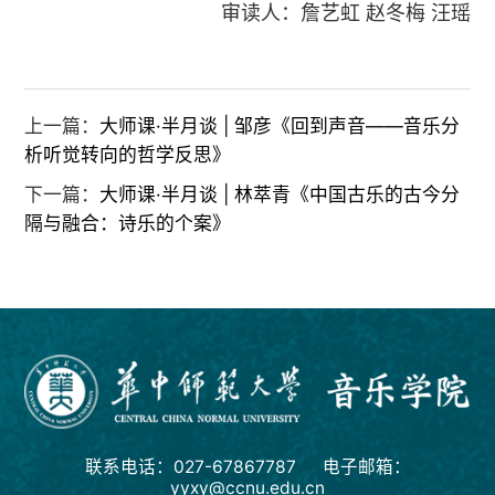
审读人：詹艺虹 赵冬梅 汪瑶
上一篇：
大师课·半月谈 | 邹彦《回到声音——音乐分
析听觉转向的哲学反思》
下一篇：
大师课·半月谈 | 林萃青《中国古乐的古今分
隔与融合：诗乐的个案》
联系电话：027-67867787 电子邮箱：
yyxy@ccnu.edu.cn