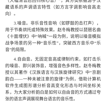
（大幅滑音后回归核心音）”，其分类依据源于汉
藏语系的声调语言特性（如方言字调影响音高走
向）。
3.噪音。非乐音性音响（如锣鼓的击打声），
用于节奏烘托或特殊效果。赵冬梅教授以琵琶名曲
《十面埋伏》中“呐喊”一段为例，说明以噪音模拟
战争场景的另一种“音乐性”，突破西方音乐中“乐
音”的局限。
4.自由音。无固定音高或律制约束，如打击乐
的噪音、即兴装饰音，增强音色多样性。赵冬梅教
授以其著作《汉族语言与汉族旋律研究》中“京剧
韵白——一种未被注意的旋律”为例，借助计算机
软件生成图形谱分析音高变化形态与时间坐标关
系，为大家分析韵白是如何以自由音的方式通过夸
张的语言声调展现舞台语言的音乐性。