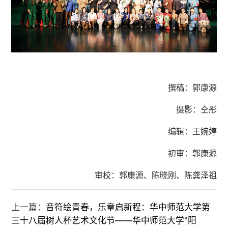
撰稿：郭康源
摄影：仝彤
编辑：王婉婷
初审：郭康源
审校：郭康源、陈晓刚、陈龚泽祖
上一篇：
音符绘青春，乐章启新程：华中师范大学第
三十八届树人杯艺术文化节——华中师范大学"阳