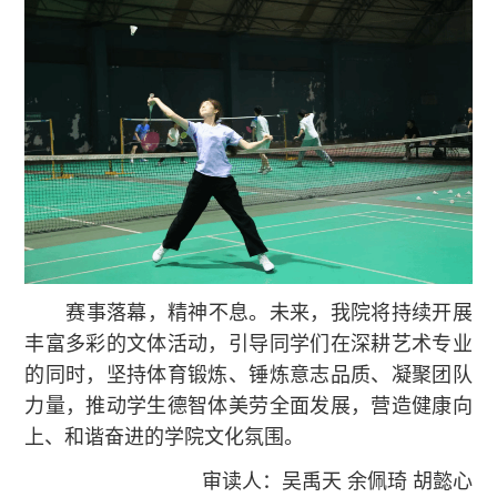
赛事落幕，精神不息。未来，我院将持续开展
丰富多彩的文体活动，引导同学们在深耕艺术专业
的同时，坚持体育锻炼、锤炼意志品质、凝聚团队
力量，推动学生德智体美劳全面发展，营造健康向
上、和谐奋进的学院文化氛围。
审读人
：吴禹天
余佩琦
胡懿心