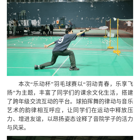
本次“乐动杯”羽毛球赛以“羽动青春，乐享飞
扬”为主题，丰富了同学们的课余文化生活，搭建
了跨年级交流互动的平台。球拍挥舞的律动与音乐
艺术的韵律相互呼应，让同学们在运动中释放压
力、增进友谊，以昂扬姿态诠释了音院学子的活力
与风采。