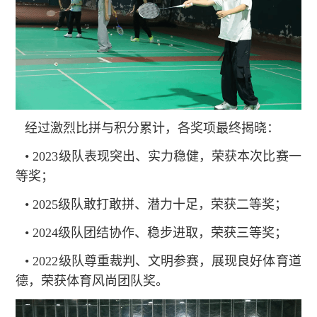
经过激烈比拼与积分累计，各奖项最终揭晓：
• 2023级队表现突出、实力稳健，荣获本次比赛一
等奖；
• 2025级队敢打敢拼、潜力十足，荣获二等奖；
• 2024级队团结协作、稳步进取，荣获三等奖；
• 2022级队尊重裁判、文明参赛，展现良好体育道
德，荣获体育风尚团队奖。