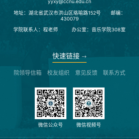
yyxy@ccnu.edu.cn
地址：湖北省武汉市洪山区珞喻路152号 邮编：
430079
学院联系人：程老师 办公室：音乐学院308室
快速链接
院领导信箱
校友组织
意见反馈
联系方式
微信公众号
微信视频号