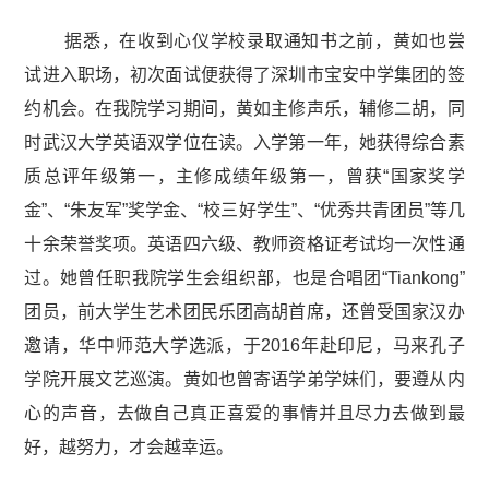
据悉，在收到心仪学校录取通知书之前，黄如也尝
试进入职场，初次面试便获得了深圳市宝安中学集团的签
约机会。在我院学习期间，黄如主修声乐，辅修二胡，同
时武汉大学英语双学位在读。入学第一年，她获得综合素
质总评年级第一，主修成绩年级第一，曾获“国家奖学
金”、“朱友军”奖学金、“校三好学生”、“优秀共青团员”等几
十余荣誉奖项。英语四六级、教师资格证考试均一次性通
过。她曾任职我院学生会组织部，也是合唱团“Tiankong”
团员，前大学生艺术团民乐团高胡首席，还曾受国家汉办
邀请，华中师范大学选派，于2016年赴印尼，马来孔子
学院开展文艺巡演。黄如也曾寄语学弟学妹们，要遵从内
心的声音，去做自己真正喜爱的事情并且尽力去做到最
好，越努力，才会越幸运。