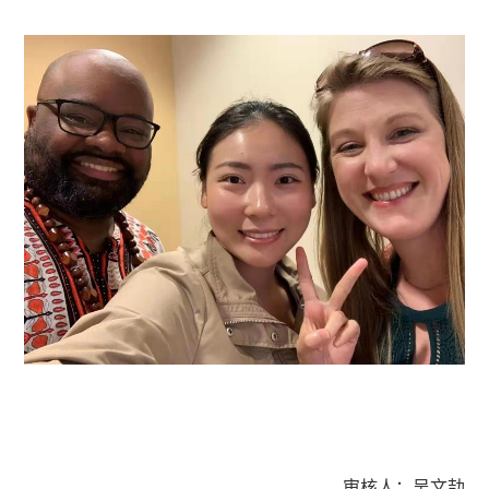
审核人：吴文劼