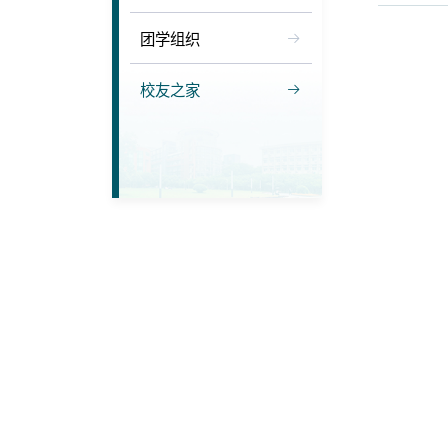
团学组织
校友之家
10月
约”。
上午
等校园地
母校的发
参观
分享毕业
“这十年
备的
印有
从舞