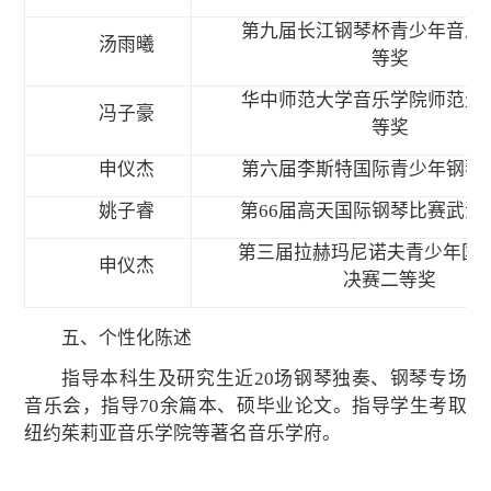
第九届长江钢琴杯青少年音乐
汤雨曦
等奖
华中师范大学音乐学院师范生
冯子豪
等奖
申仪杰
第六届李斯特国际青少年钢琴
姚子睿
第66届高天国际钢琴比赛武汉
第三届拉赫玛尼诺夫青少年国际
申仪杰
决赛二等奖
五、个性化陈述
指导本科生及研究生近20场钢琴独奏、钢琴专场
音乐会，指导70余篇本、硕毕业论文。指导学生考取
纽约茱莉亚音乐学院等著名音乐学府。