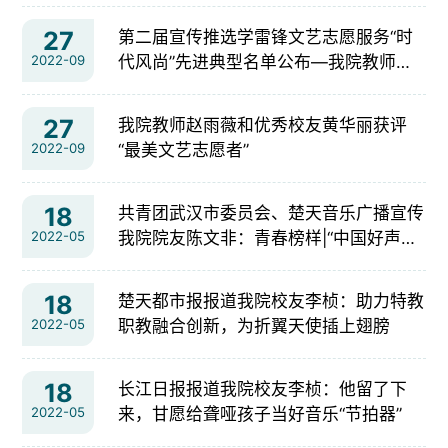
27
第二届宣传推选学雷锋文艺志愿服务“时
2022-09
代风尚”先进典型名单公布—我院教师赵
雨薇、校友黄华丽获评学雷锋文艺志愿服
务最美文艺志愿者荣誉
27
我院教师赵雨薇和优秀校友黄华丽获评
2022-09
“最美文艺志愿者”
18
共青团武汉市委员会、楚天音乐广播宣传
2022-05
我院院友陈文非：青春榜样|“中国好声音”
陈文非唱响青春之歌
18
楚天都市报报道我院校友李桢：助力特教
2022-05
职教融合创新，为折翼天使插上翅膀
18
长江日报报道我院校友李桢：他留了下
2022-05
来，甘愿给聋哑孩子当好音乐“节拍器”