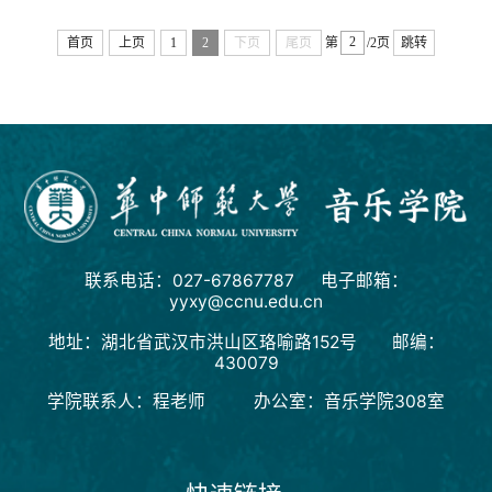
首页
上页
1
2
下页
尾页
第
/2页
跳转
联系电话：027-67867787 电子邮箱：
yyxy@ccnu.edu.cn
地址：湖北省武汉市洪山区珞喻路152号 邮编：
430079
学院联系人：程老师 办公室：音乐学院308室